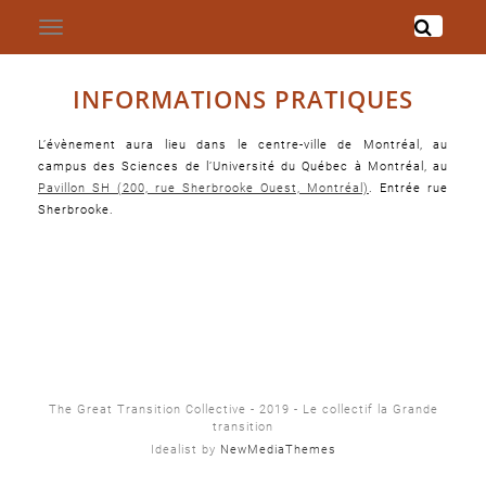
ORGANISER LA
Skip
T
to
o
g
g
RESISTANCE
content
l
e
n
a
v
INFORMATIONS PRATIQUES
i
g
a
t
i
o
n
L’évènement aura lieu dans le centre-ville de Montréal, au
campus des Sciences de l’Université du Québec à Montréal, au
Pavillon SH (200, rue Sherbrooke Ouest, Montréal)
. Entrée rue
Sherbrooke.
The Great Transition Collective - 2019 - Le collectif la Grande
transition
Idealist by
NewMediaThemes